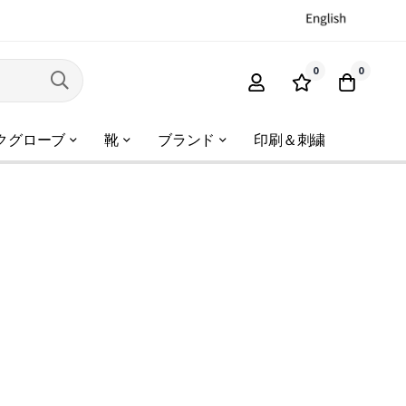
0
0
クグローブ
靴
ブランド
印刷＆刺繍