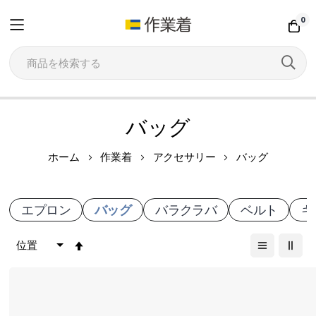
0
コ
バッグ
ン
テ
ホーム
作業着
アクセサリー
バッグ
ン
ツ
エプロン
バッグ
バラクラバ
ベルト
キ
に
ス
降
キ
順
ッ
プ