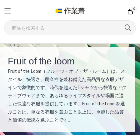
0
コ
ン
Fruit of the loom
テ
Fruit of the Loom（フルーツ・オブ・ザ・ルーム）は、ス
F
ン
タイル、快適さ、耐久性を兼ね備えた高品質な衣服デザ
r
ツ
インで象徴的です。時代を超えたTシャツから快適なアク
ティブウェアまで、あらゆるライフスタイルや場面に適
に
u
した快適な衣服を提供しています。Fruit of the Loomを選
ス
i
ぶことは、単なる衣服を選ぶこと以上に、卓越した品質
キ
と価値の伝統を選ぶことです。
t
ッ
プ
o