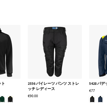
b
-
仕
事
服
と
プ
ロ
ット
2556 パイレーツ パンツ ストレ
5428 
の
ッチ レディース
€77
€90.00
装