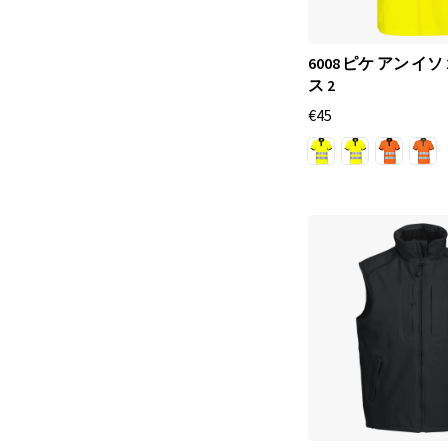
6008 ピケ アン イソ 
ス 2
€45