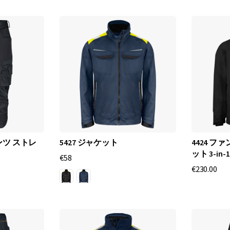
備
の
信
頼
で
き
る
ンツ ストレ
5427 ジャケット
4424 フ
パ
ット 3-in-1
€58
€230.00
ー
ト
ナ