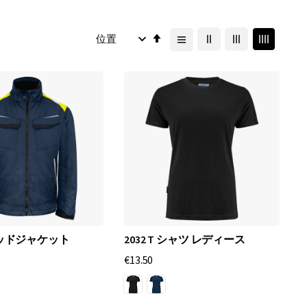
降
順
パデッドジャケット
2032 T シャツ レディース
€13.50