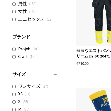
商
男性
152
品
商
女性
16
品
商
ユニセックス
22
品
ブランド
商
Projob
187
6525 ウエストパン
品
商
Craft
リーム En ISO 2047
1
品
€210.00
サイズ
商
ワンサイズ
27
品
商
XS
83
品
商
S
86
品
商
M
85