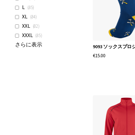
品
商
L
85
品
商
XL
84
品
商
XXL
82
品
商
XXXL
85
品
さらに表示
9093 ソックスプロ
€15.00