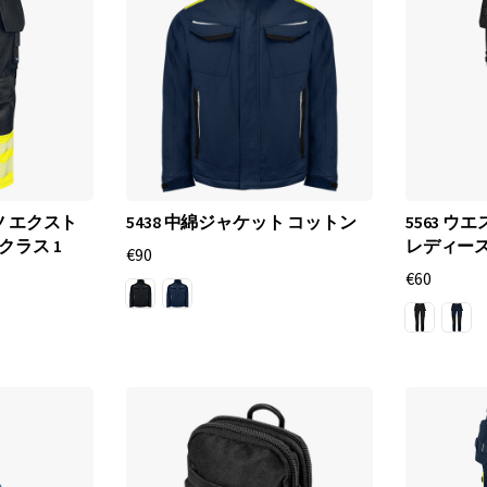
ー
！
P
r
o
j
ツ エクスト
5438 中綿ジャケット コットン
5563 ウ
o
1 クラス 1
レディー
€90
b
€60
は
、
さ
ま
ざ
ま
な