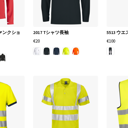
な
要
求
を
満
ファンクショ
2017 Tシャツ長袖
5513 ウ
た
€20
€100
す
高
品
質
な
作
業
服
と
ア
ク
セ