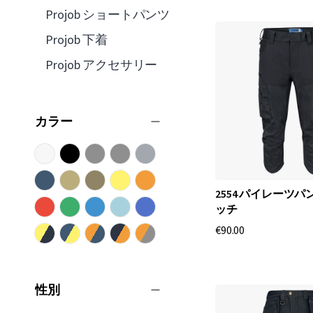
Projob ショートパンツ
Projob 下着
Projob アクセサリー
カラー
2554 パイレーツパ
ッチ
€90.00
性別