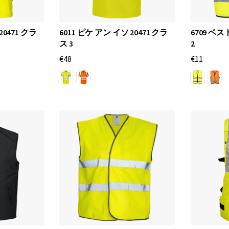
サ
リ
20471 クラ
6011 ピケ アン イソ 20471 クラ
6709 ベスト
ー
ス 3
2
を
€48
€11
提
供
す
る
こ
と
に
特
化
し
て
い
ま