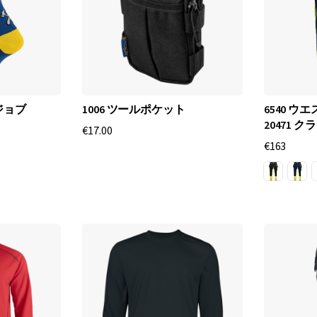
産
業
の
プ
ロ
フ
ジョブ
1006 ツールポケット
6540 ウエ
ェ
20471 クラ
€17.00
ッ
€163
シ
ョ
ナ
ル
の
ユ
ニ
ー
ク