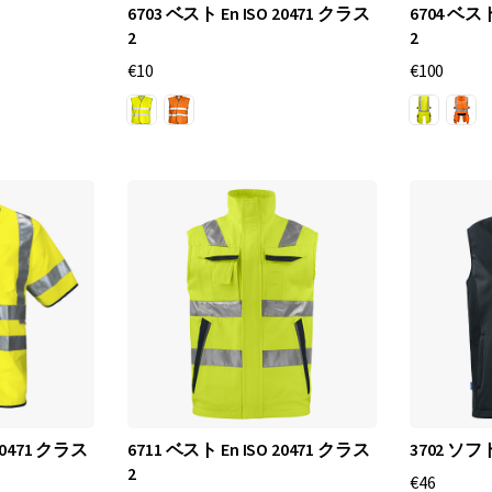
6703 ベスト En ISO 20471 クラス
6704 ベスト
す
2
2
。
€10
€100
P
r
o
j
o
b
は
、
最
適
な
快
適
 20471 クラス
6711 ベスト En ISO 20471 クラス
3702 
さ
2
€46