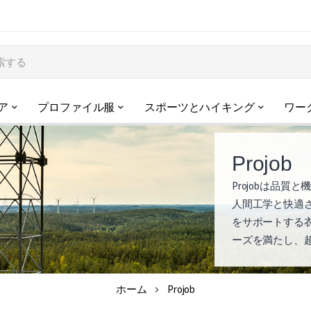
ア
プロファイル服
スポーツとハイキング
ワー
Projob
Projobは品
P
人間工学と快適
r
をサポートする
ーズを満たし、
o
j
ホーム
Projob
o