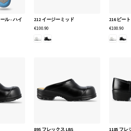
を
提
供
ソール - ハイ
212 イージーミッド
216 ビー
す
€100.90
€100.90
る
、
作
業
靴
と
安
全
靴
の
優
れ
た
895 フレックス LBS
1185 フ