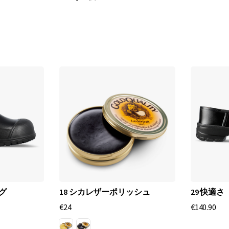
o
o
t
w
e
a
r
-
職
ッグ
18 シカレザーポリッシュ
29 快適さ
€24
€140.90
場