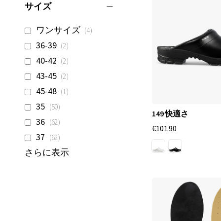
サイズ
商
ワンサイズ
4
品
商
36-39
2
品
商
40-42
2
品
商
43-45
2
品
商
45-48
1
品
商
35
50
149 快適さ
品
商
36
62
€101.90
品
商
37
62
品
さらに表示