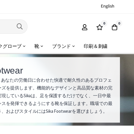
0
0
クグローブ
靴
ブランド
印刷＆刺繍
otwear
wearは、あなたの労働日に合わせた快適で耐久性のあるプロフェ
ーズを提供します。機能的なデザインと高品質な素材の完
現しているSikaは、足を保護するだけでなく、一日中最
ンスを発揮できるようにする靴を保証します。職場での最
およびスタイルにはSika Footwearを選びましょう。