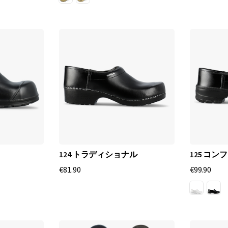
で
の
比
類
な
き
保
護
124 トラディショナル
125 コン
€81.90
€99.90
と
快
適