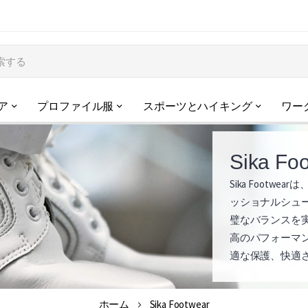
ア
プロファイル服
スポーツとハイキング
ワー
Sika Fo
Sika Foot
S
ッショナルシュ
i
璧なバランスを実
高のパフォーマ
k
適な保護、快適さ、
a
F
ホーム
Sika Footwear