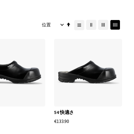
降
順
54 快適さ
€133.90