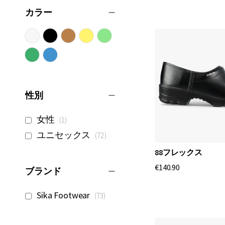
カラー
性別
商
女性
1
品
商
ユニセックス
72
品
88フレックス
€140.90
ブランド
商
Sika Footwear
73
品