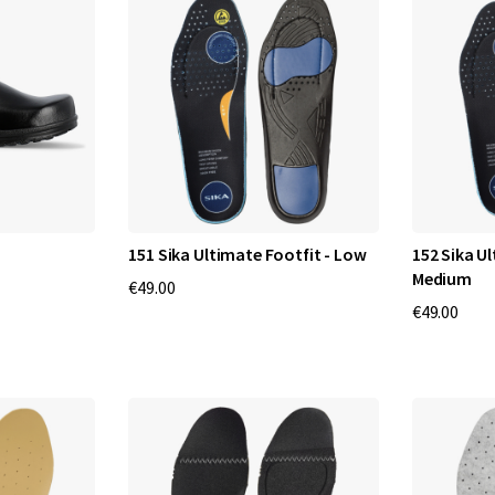
さ
S
i
k
a
F
o
151 Sika Ultimate Footfit - Low
152 Sika Ul
o
Medium
t
€49.00
€49.00
w
e
a
r
は
、
多