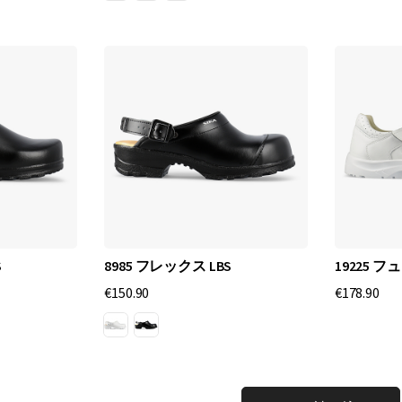
デ
ザ
イ
ン
へ
の
コ
ミ
ッ
ト
メ
ン
S
8985 フレックス LBS
19225 
ト
€150.90
€178.90
に
よ
り
、
世