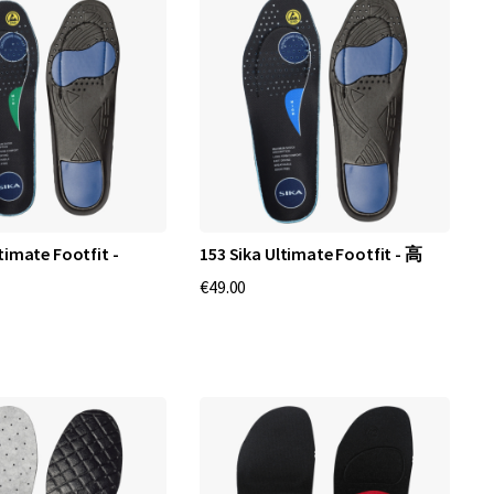
timate Footfit -
153 Sika Ultimate Footfit - 高
€49.00