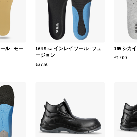
様
な
作
業
環
境
ソール - モー
164 Sika インレイ ソール - フュ
165 シ
で
ージョン
€17.00
比
€37.50
類
な
き
保
護
と
快
適
さ