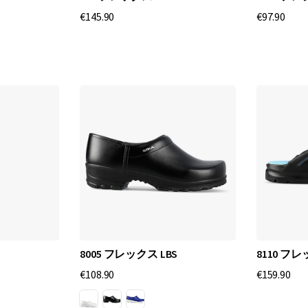
メ
€145.90
€97.90
ー
カ
ー
で
す
。
優
れ
た
品
質
と
革
8005 フレックス LBS
8110 フ
新
的
€108.90
€159.90
な