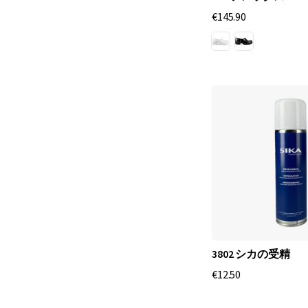
€145.90
3802 シカの受精
€12.50