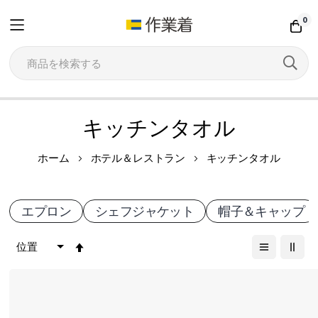
0
コ
キッチンタオル
ン
テ
ホーム
ホテル＆レストラン
キッチンタオル
ン
ツ
エプロン
シェフジャケット
帽子＆キャップ
に
ス
降
キ
順
ッ
プ