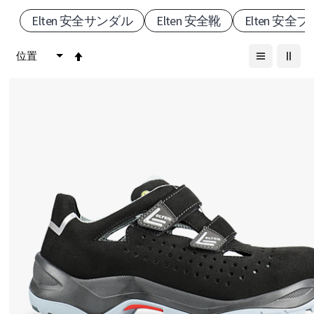
Elten 安全サンダル
Elten 安全靴
Elten 安全
ー
ズ
降
順
：
保
護
と
快
適
さ
の