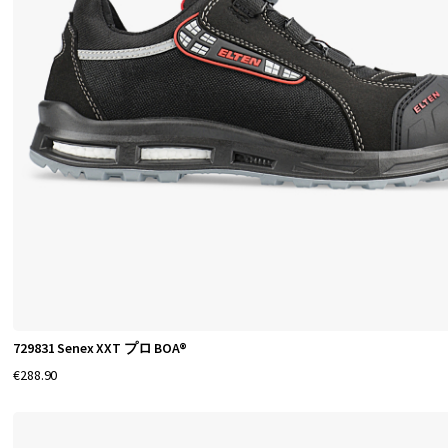
革
新
的
な
素
材
で
丹
念
に
作
ら
れ
729831 Senex XXT プロ BOA®
て
€288.90
お
り
、