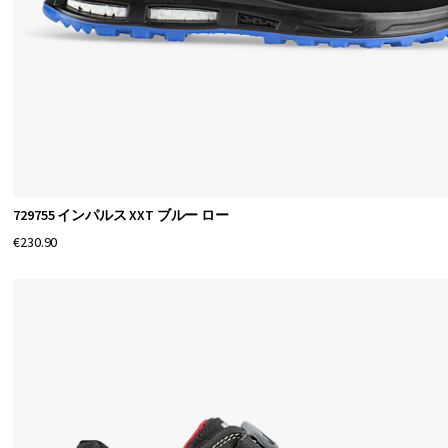
彼
ら
の
フ
ッ
ト
ウ
ェ
729755 インパルス XXT ブルー ロー
ア
€230.90
は
、
優
れ
た
技
術
と