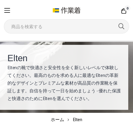
0
コ
ン
Elten
テ
Eltenの靴で快適さと安全性を全く新しいレベルで体験し
エ
ン
てください。最高のものを求める人に最適なEltenの革新
ル
ツ
的なデザインとプレミアムな素材が高品質の作業靴を保
証します。自信を持って一日を始めましょう - 優れた保護
に
テ
と快適さのためにEltenを選んでください。
ス
ン
キ
シ
ッ
ホーム
Elten
プ
ュ