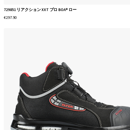
ル
729851 リアクション XXT プロ BOA® ロー
ト
€297.90
ゥ
、
コ
ン
ポ
ジ
ッ
ト
ト
ゥ
、
ま
た
は
ソ