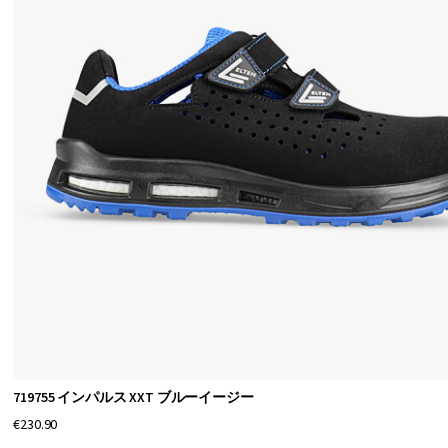
点
を
当
て
、
エ
ル
テ
ン
の
靴
は
さ
ま
ざ
719755 インパルス XXT ブルーイージー
ま
€230.90
な