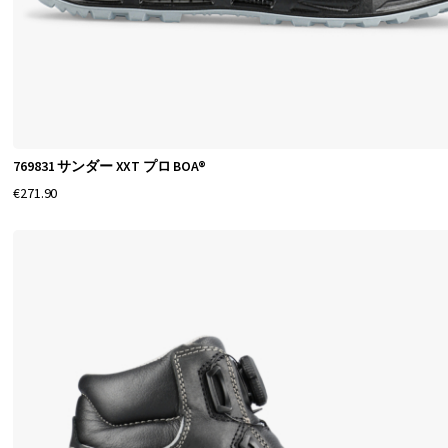
フ
ト
ト
ゥ
で
あ
769831 サンダー XXT プロ BOA®
っ
€271.90
て
も
、
エ
ル
テ
ン
セ
ー
フ