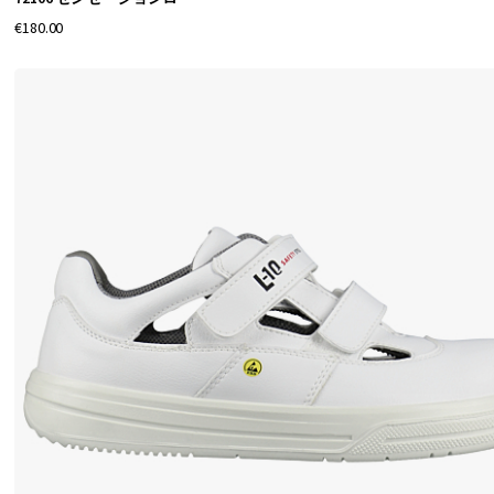
覧
€180.00
く
だ
さ
い
。
エ
ル
テ
ン
は
職
場
の
セ
ー
フ