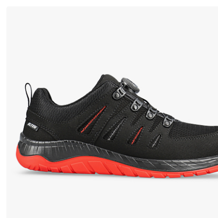
職
業
や
産
業
に
優
れ
た
保
護
を
提
供
し
ま
す