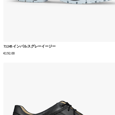
た
め
の
ハ
イ
71245 インパルスグレーイージー
€192.00
パ
フ
ォ
ー
マ
ン