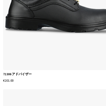
ス
セ
ー
フ
テ
ィ
フ
ッ
71306 アドバイザー
€201.00
ト
ウ
ェ