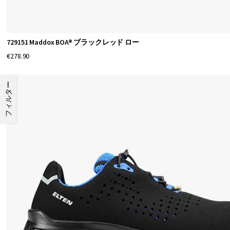
。
な
ぜ
729151 Maddox BOA® ブラックレッド ロー
エ
€278.90
ル
テ
フィルター
ン
の
靴
を
選
ぶ
の
で
す
か
？