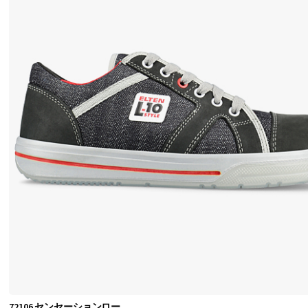
ア
エ
ル
テ
ン
の
靴
の
幅
広
い
範
囲
を
ご
72106 センセーションロー