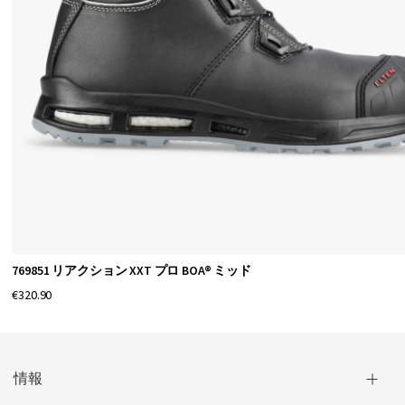
テ
ィ
シ
ュ
ー
ズ
は
最
高
の
安
769851 リアクション XXT プロ BOA® ミッド
全
基
€320.90
準
に
適
情報
合