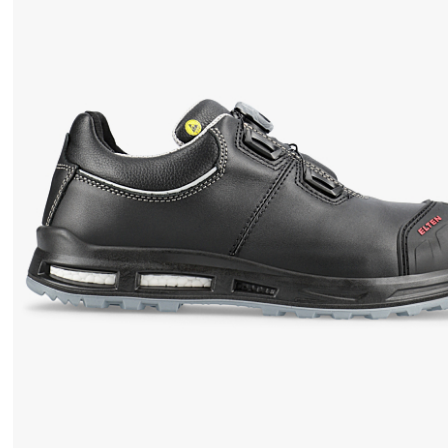
優
れ
た
保
護
レ
ベ
ル
を
確
保
し
ま
す
。
ス
チ
ー