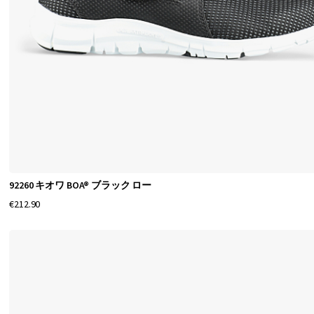
安
全
性
、
快
適
さ
、
パ
フ
92260 キオワ BOA® ブラック ロー
ォ
€212.90
ー
マ
ン
ス
に
焦