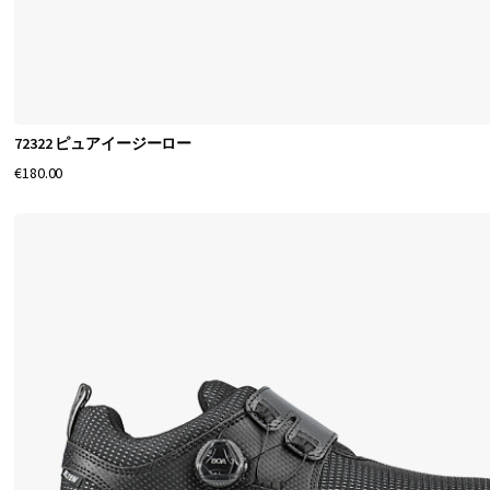
テ
ィ
フ
ッ
ト
72322 ピュアイージーロー
ウ
€180.00
ェ
ア
の
先
導
メ
ー
カ
ー
で
す
。