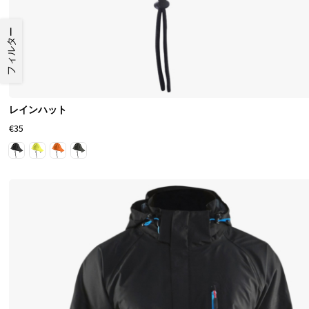
す
ぐ
フィルター
に
わ
か
り
レインハット
ま
€35
す
。
安
い
作
業