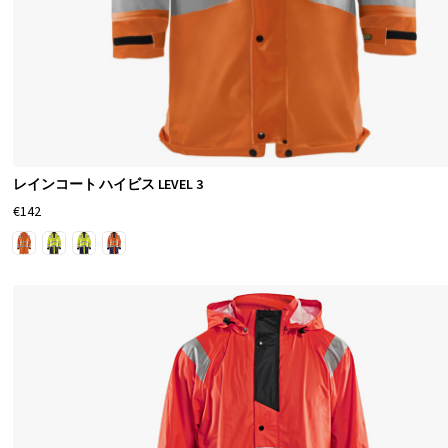
に
、
あ
な
た
の
レインコート ハイビス LEVEL 3
作
€142
業
用
レ
イ
ン
ウ
ェ
ア