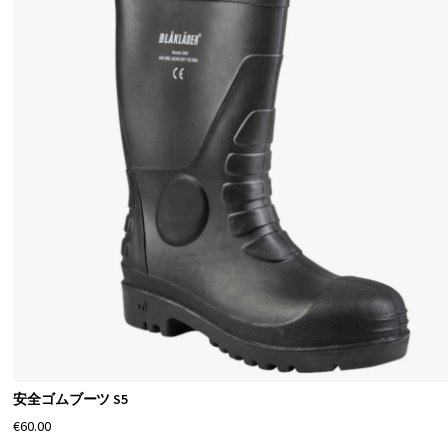
ブ
ラ
ン
ド
が
、
空
が
開
い
た
と
き
安全ゴムブーツ S5
に
€60.00
あ