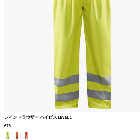
シ
ッ
ク
ブ
ラ
ン
ド
か
ら
様
々
な
レイントラウザー ハイビス LEVEL 1
モ
€76
デ