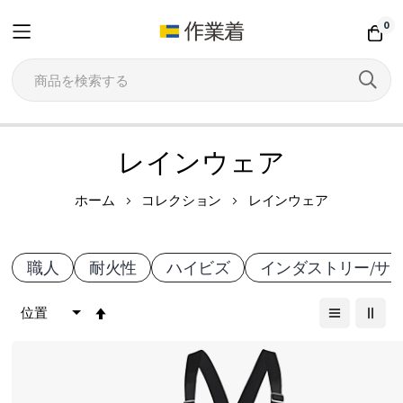
0
コ
レインウェア
ン
作
テ
ホーム
コレクション
レインウェア
ン
業
ツ
職人
耐火性
ハイビズ
インダストリー/サ
用
に
ス
降
レ
キ
順
イ
ッ
プ