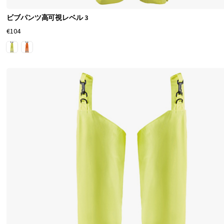
る
ビブパンツ高可視レベル 3
耐
€104
久
性
の
あ
る
ワ
ー
ク
レ
イ
ン
ウ