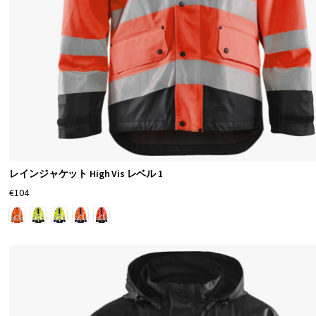
裏
地
付
き
の
作
業
用
レインジャケット High Vis レベル 1
レ
€104
イ
ン
ウ
ェ
ア