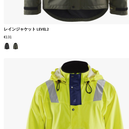
十
分
で
す
レインジャケット LEVEL2
か
€131
？
あ
ら
ゆ
る
天
候
で
遊
ぶ