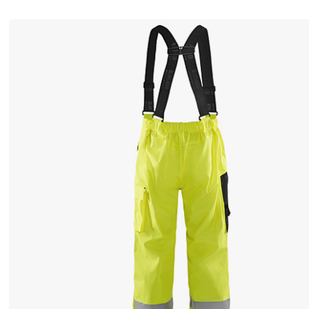
ル
、
素
材
、
デ
ザ
イ
ン
の
男
性
用
作
業