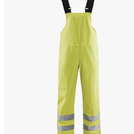
性
用
の
機
能
的
で
快
適
に
フ
ィ
ッ
ト
す