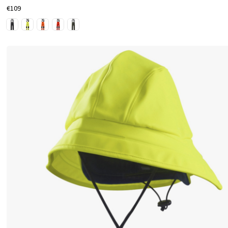
る
€109
素
材
で
設
計
さ
れ
て
い
る
こ
と
が