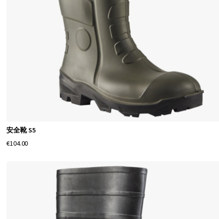
い
ま
す
。
女
性
用
、
安全靴 S5
男
€104.00
性
用
の
人
気