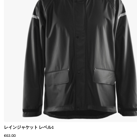
に
何
色
を
希
望
し
ま
す
か
？
雨
具
が
レインジャケット レベル1
必
€63.00