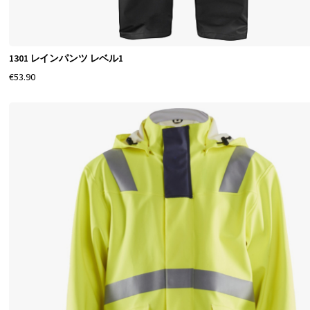
保
証
し
1301 レインパンツ レベル1
ま
€53.90
す
。
耐
久
性
の
あ
る
素
材