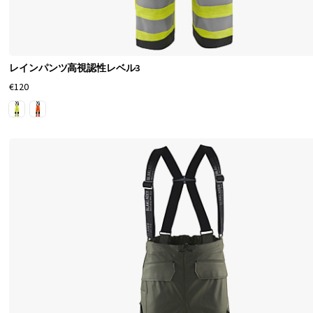
用
レ
イ
レインパンツ高視認性レベル3
ン
€120
ウ
ェ
ア
を
見
つ
け
る
こ
と