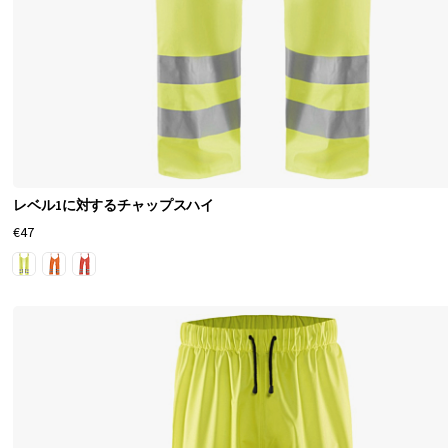
ェ
ア
が
あ
り
ま
す
レベル1に対するチャップスハイ
。
€47
こ
こ
で
は
、
ク
ラ