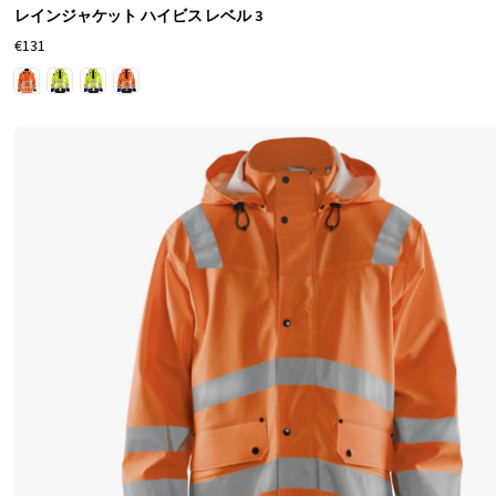
レインジャケット ハイビス レベル 3
か
€131
考
え
て
く
だ
さ
い
。
雨
保
護
の
他