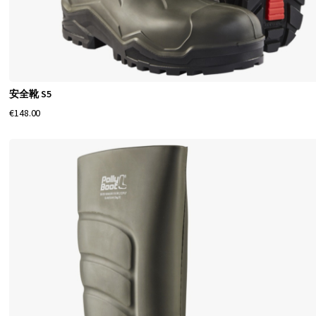
に
必
要
な
も
安全靴 S5
€148.00
の
す
べ
て
を
取
り
揃
え
て