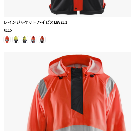
業
用
レ
レインジャケット ハイビス LEVEL 1
イ
€115
ン
ウ
ェ
ア
が
好
み
で
す
か
？