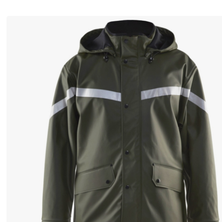
要
で
す
か
、
そ
れ
と
も
上
着
だ
け
で