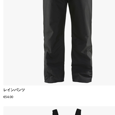
質
製
品
を
オ
ン
ラ
イ
ン
で
購
レインパンツ
入
€54.00
。
男