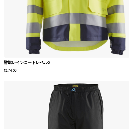
で
作
ら
れ
た
様
々
な
難燃レインコートレベル2
€174.00
デ
ザ
イ
ン
の
高
品