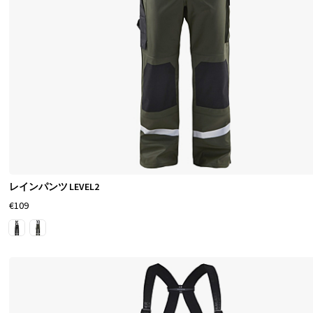
が
で
き
ま
す
。
作
業
用
レインパンツ LEVEL2
レ
€109
イ
ン
ウ
ェ
ア