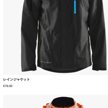
用
レ
イ
ン
ウ
ェ
ア
レインジャケット
安
€76.00
い
作
業