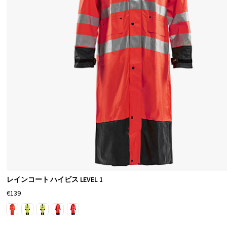
は
ど
の
よ
う
な
外
見
が
良
い
レインコート ハイビス LEVEL 1
で
€139
す
か