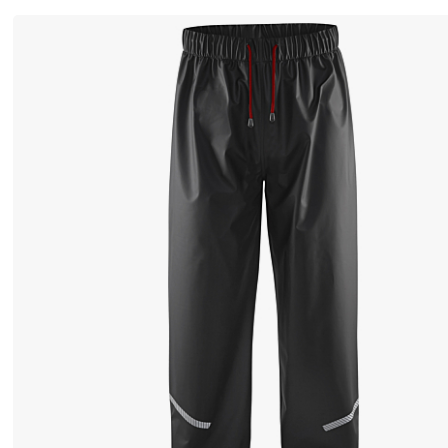
な
た
が
乾
い
た
状
態
を
保
つ
こ
と
を