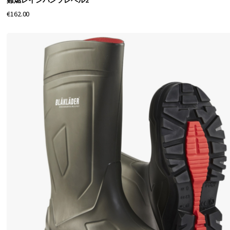
難燃レインパンツレベル2
レ
€162.00
イ
ン
ウ
ェ
ア
。
当
店
で
は
悪
天
候