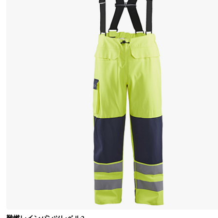
ン
ウ
ェ
ア
雨
の
日
に
着
る
作
業
用