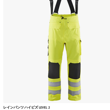
の
範
囲
で
は
、
異
な
る
方
法
と
異
な
レインパンツ ハイビズ LEVEL 2