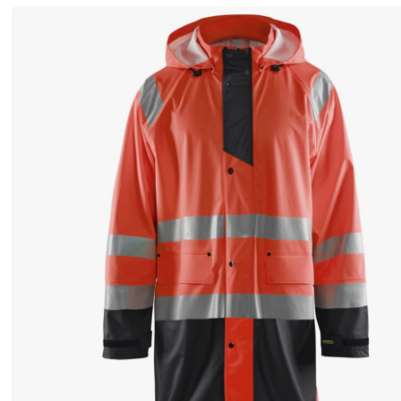
？
短
い
も
の
、
ま
た
は
長
い
安
い
作