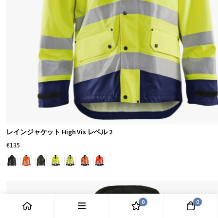
あ
な
た
の
奥
様
用
に
レ
レインジャケット High Vis レベル 2
€135
イ
ン
コ
ー
0
0
ト