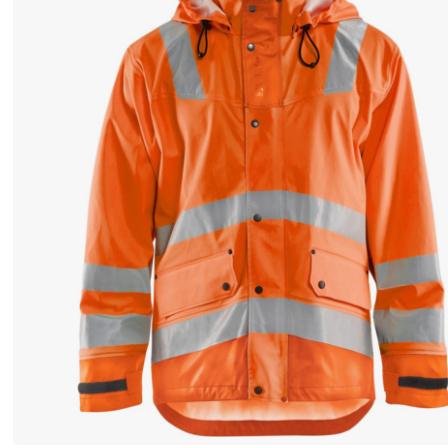
用
レ
イ
ン
ウ
ェ
ア
か
ら
何
を
期
待
す
る