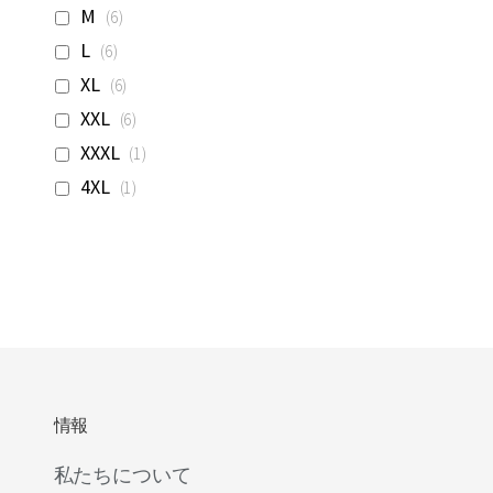
品
商
M
6
品
商
L
6
品
商
XL
6
品
商
XXL
6
品
商
XXXL
1
品
商
4XL
1
品
情報
私たちについて