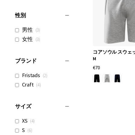
性別
商
男性
3
品
商
女性
3
品
コアソウル スウェ
M
ブランド
€70
商
Fristads
2
品
商
Craft
4
品
サイズ
商
XS
4
品
商
S
6