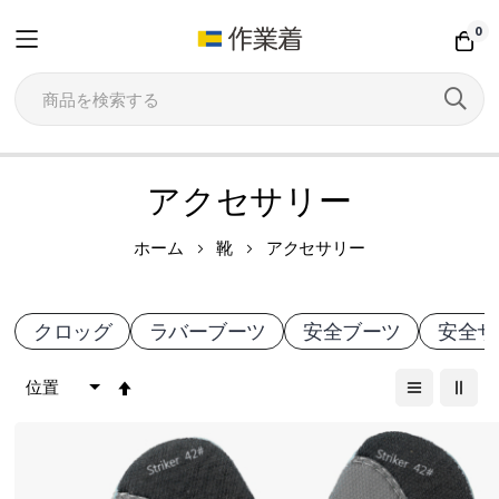
0
コ
アクセサリー
ン
テ
ホーム
靴
アクセサリー
ン
ツ
クロッグ
ラバーブーツ
安全ブーツ
安全サ
に
ス
降
キ
順
ッ
プ