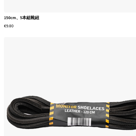
150cm、5本組靴紐
€9.80