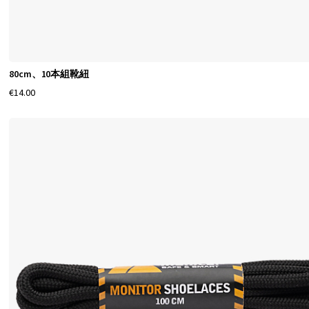
80cm、10本組靴紐
€14.00