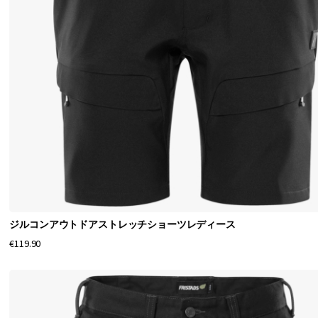
ン
。
最
大
限
の
快
適
さ
、
ジルコンアウトドアストレッチショーツレディース
優
€119.90
れ
た
膝