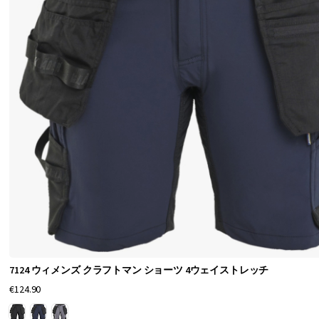
業
用
パ
イ
レ
ー
ツ
シ
ョ
ー
ツ
。
7124 ウィメンズ クラフトマン ショーツ 4ウェイストレッチ
天
€124.90
候