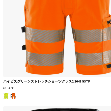
素
材
で
作
ら
れ
て
い
ま
す
。
ハイビズグリーンストレッチショーツクラス2 2648 GSTP
暑
€154.90
い
天