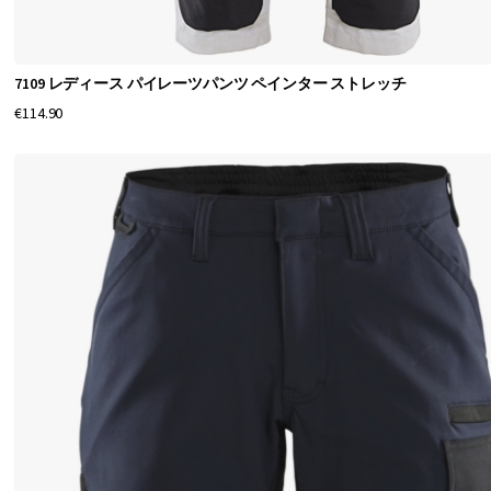
で
す
。
7109 レディース パイレーツパンツ ペインター ストレッチ
€114.90
安
い
作
業
用
パ
イ
レ