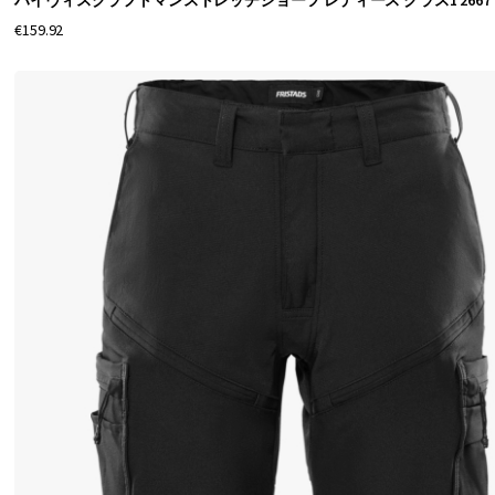
ハイヴィスクラフトマンストレッチショーツ レディース クラス1 2667 G
候
€159.92
で
作
業
す
る
プ
ロ
の
職
人
向
け
の
作