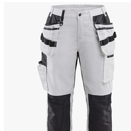
ト
レ
ッ
チ
フ
ィ
ッ
ト
の
パ
イ
レ
ー
ツ