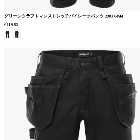
お
買
グリーンクラフトマンストレッチパイレーツパンツ 2903 GWM
い
€119.90
求
め
く
だ
さ
い
。
前
、
後
ろ
、