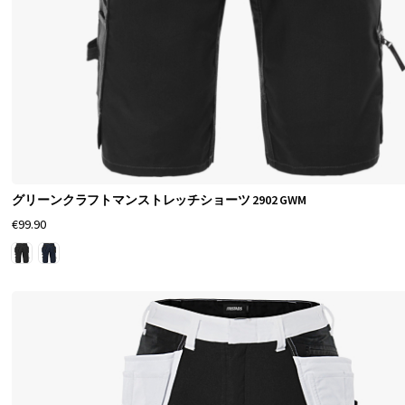
脚
部
で
最
適
な
自
グリーンクラフトマンストレッチショーツ 2902 GWM
由
€99.90
な
動
き
と
快
適