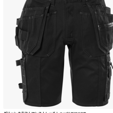
パ
ッ
ド
、
補
強
、
お
よ
び
い
く
つ
か
の