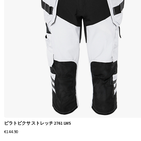
さ
を
実
現
す
る
、
モ
ダ
ン
な
4
方
ピラトビクサ ストレッチ 2761 LWS
向
€144.90
ス