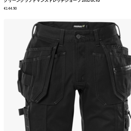
グリーンクラフトマンストレッチショーツ 2532 GCYD
取
€144.90
り
や
す
い
ポ
ケ
ッ
ト
で
改
良
さ
れ