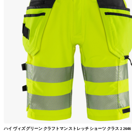
は
、
膝
を
最
適
に
保
護
し
、
同
時
に
ハイ ヴィズ グリーン クラフトマン ストレッチ ショーツ クラス 2 2646 