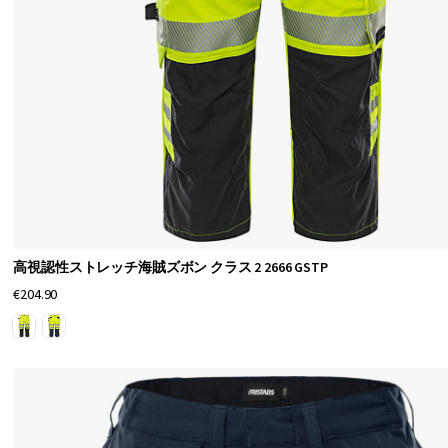
感
、
ね
じ
れ
た
脚
デ
高視認性ストレッチ海賊ズボン クラス 2 2666 GSTP
ザ
€204.90
イ
ン
、
そ
し