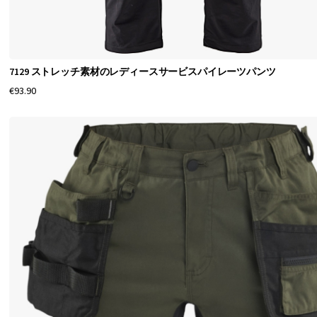
備
え
ま
7129 ストレッチ素材のレディースサービスパイレーツパンツ
し
€93.90
ょ
う
！
作
業
用
パ
イ
レ
ー