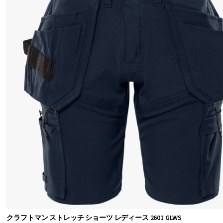
て
ク
ロ
ッ
チ
に
S
n
i
c
k
e
r
s
クラフトマン ストレッチ ショーツ レディース 2601 GLWS
の