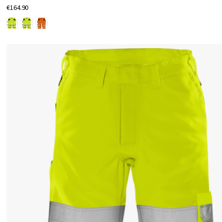
冷
€164.90
涼
な
環
境
で
快
適
に
作
業
す
る
た
め