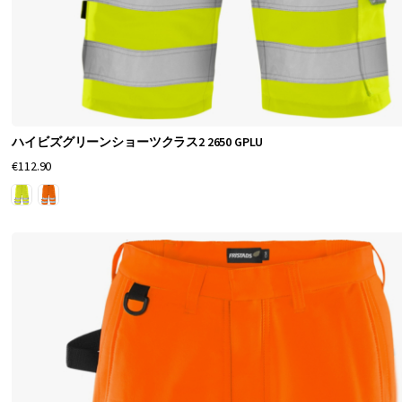
の
良
好
な
通
ハイビズグリーンショーツクラス2 2650 GPLU
気
€112.90
性
を
持
つ
速
乾
性
の