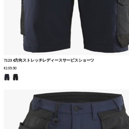
ー
ツ
シ
ョ
ー
7123 4方向ストレッチレディースサービスショーツ
ツ
€109.90
シ
ョ
ー
ツ
と
作