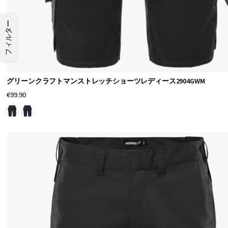
候
で
フィルター
の
作
業
グリーンクラフトマンストレッチショーツレディース2904GWM
時
€99.90
の
最
大
の
快
適
さ
を