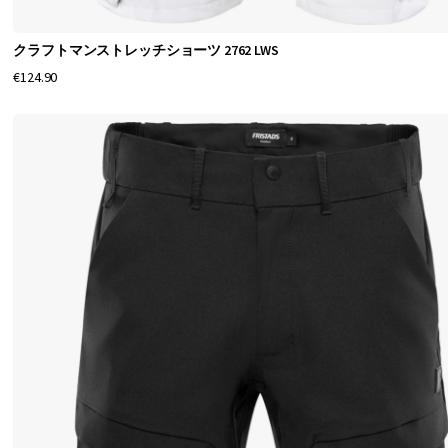
プ
ス
クラフトマンストレッチショーツ 2762 LWS
ト
€124.90
ッ
プ
素
材
で
作
ら
れ
た
新
し