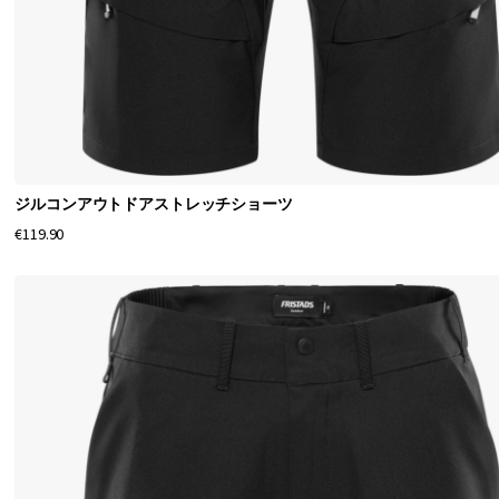
く
デ
ザ
イ
ン
さ
ジルコンアウトドアストレッチショーツ
れ
€119.90
た
パ
イ
レ
ー
ツ
ズ
ボ