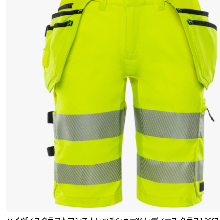
レ
ー
ツ
シ
ョ
ー
ツ
暖
か
い
気