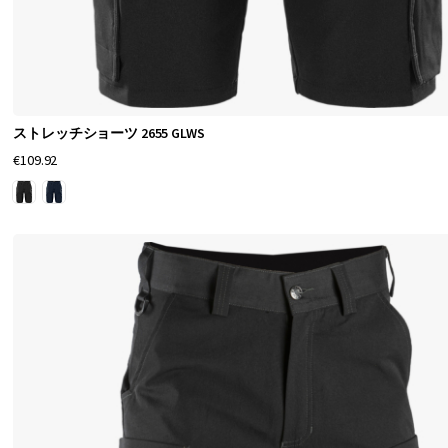
業
用
パ
イ
ストレッチショーツ 2655 GLWS
レ
€109.92
ー
ツ
シ
ョ
ー
ツ
が
こ
ち