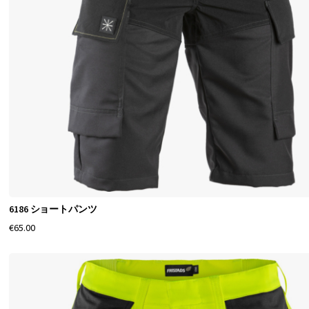
ら
に
あ
り
ま
す
。
3
/
4
6186 ショートパンツ
丈
€65.00
の
ズ
ボ
ン