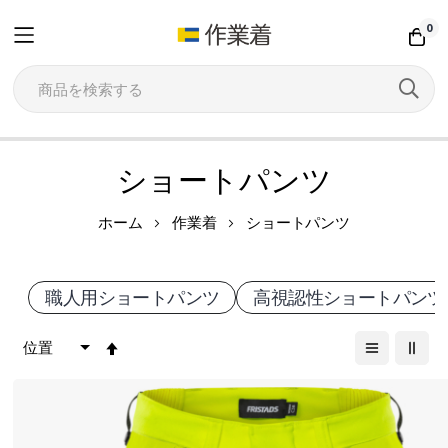
0
コ
ショートパンツ
ン
作
テ
ホーム
作業着
ショートパンツ
ン
業
ツ
職人用ショートパンツ
高視認性ショートパンツ
用
に
ス
降
パ
キ
順
イ
ッ
プ