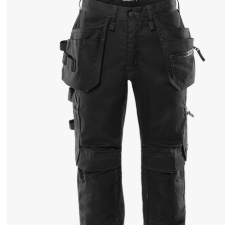
性
を
備
え
た
パ
イ
レ
ー
ツ
ズ
ボ
ン
を