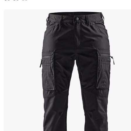
に
関
係
な
く
、
休
息
と
作
業
の
両
方
に