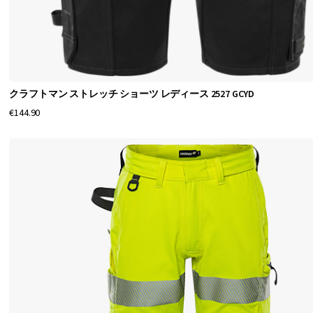
て
い
ま
す
。
クラフトマン ストレッチ ショーツ レディース 2527 GCYD
€144.90
ゆ
っ
た
り
し
た
フ
ィ
ッ
ト