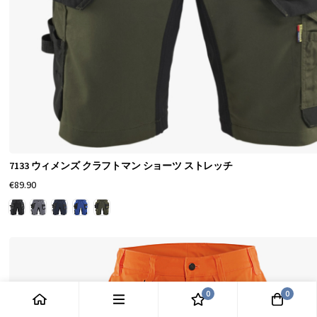
ツ
シ
ョ
ー
ツ
の
大
き
7133 ウィメンズ クラフトマン ショーツ ストレッチ
な
€89.90
選
択
肢
が
あ
0
0
り