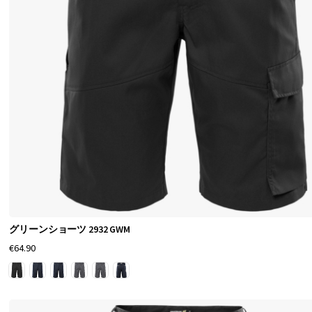
提
供
し
ま
す
。
ス
ト
レ
ッ
チ
グリーンショーツ 2932 GWM
性
€64.90
と
機
能