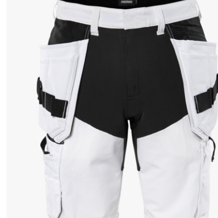
候
に
最
適
で
す
。
耐
久
性
の
あ
る
リ
ッ