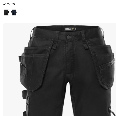
€124.90
ウ
ェ
ッ
ジ
が
追
加
さ
れ
て
、
暑
い
天