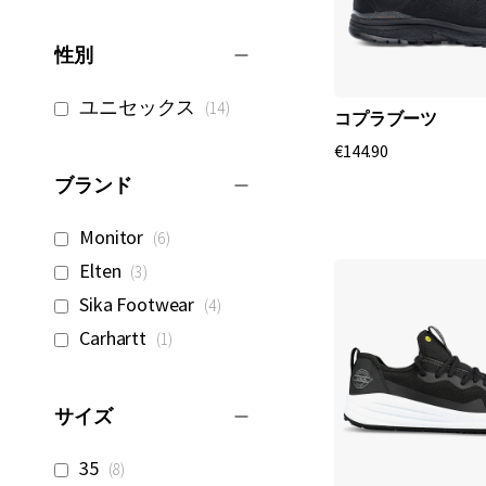
性別
商
ユニセックス
14
コプラブーツ
品
€144.90
ブランド
商
Monitor
6
品
商
Elten
3
品
商
Sika Footwear
4
品
商
Carhartt
1
品
サイズ
商
35
8