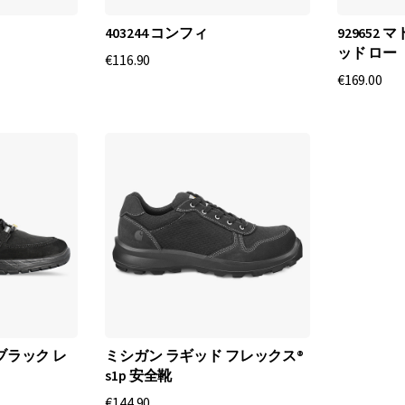
403244 コンフィ
929652
ッド ロー
€116.90
€169.00
 ブラック レ
ミシガン ラギッド フレックス®
s1p 安全靴
€144.90