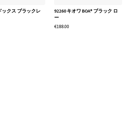
 マドックス ブラックレ
92260 キオワ BOA® ブラック ロ
ー
€188.00