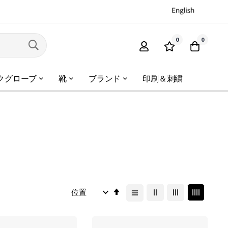
0
0
クグローブ
靴
ブランド
印刷＆刺繍
降
順