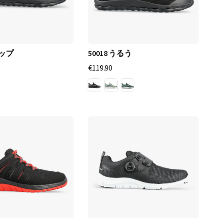
テップ
50018 うるう
€119.90