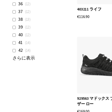
品
商
36
12
403211 ライフ
品
商
37
12
€116.90
品
商
38
13
品
商
39
12
品
商
40
12
品
商
41
14
品
商
42
14
品
さらに表示
929563 マドックス
ザー ロー
€169.00