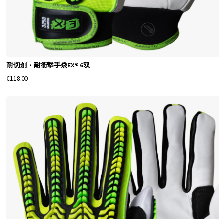
耐切創・耐衝撃手袋EX® 6双
€118.00