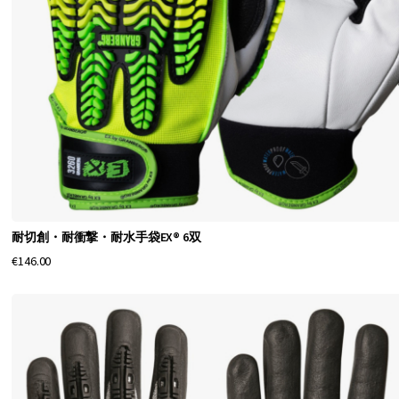
耐切創・耐衝撃・耐水手袋EX® 6双
€146.00