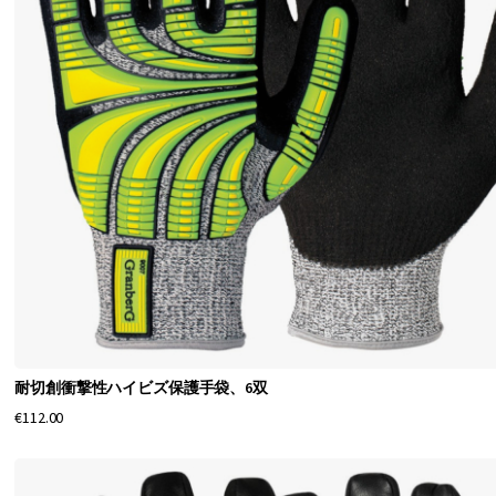
耐切創衝撃性ハイビズ保護手袋、6双
€112.00