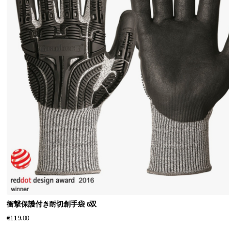
衝撃保護付き耐切創手袋 6双
€119.00