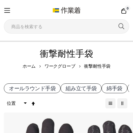
0
コ
衝撃耐性手袋
ン
テ
ホーム
ワークグローブ
衝撃耐性手袋
ン
ツ
オールラウンド手袋
組み立て手袋
綿手袋
に
ス
降
キ
順
ッ
プ