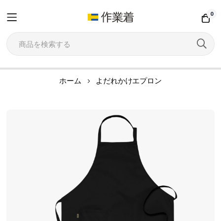
0
コ
ホーム
よだれかけエプロン
ン
テ
イ
ン
メ
ツ
ー
に
ジ
ス
ギ
キ
ャ
ッ
ラ
プ