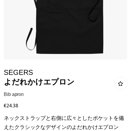
リ
ー
の
最
後
に
移
動
イ
SEGERS
す
メ
よだれかけエプロン
る
ー
ジ
Bib apron
ギ
€24.38
ャ
ネックストラップと右側に広々としたポケットを備
ラ
えたクラシックなデザインのよだれかけエプロン
リ