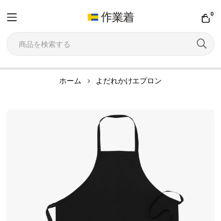
0
コ
ホーム
よだれかけエプロン
ン
テ
イ
ン
メ
ツ
ー
に
ジ
ス
ギ
キ
ャ
ッ
ラ
プ