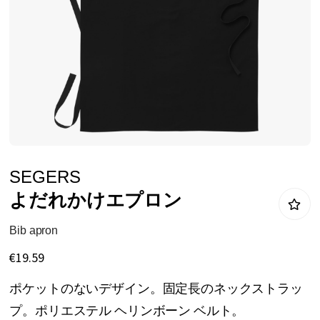
リ
ー
の
最
後
に
移
動
イ
SEGERS
す
メ
よだれかけエプロン
る
ー
ジ
Bib apron
ギ
€19.59
ャ
ポケットのないデザイン。固定長のネックストラッ
ラ
プ。ポリエステル ヘリンボーン ベルト。
リ