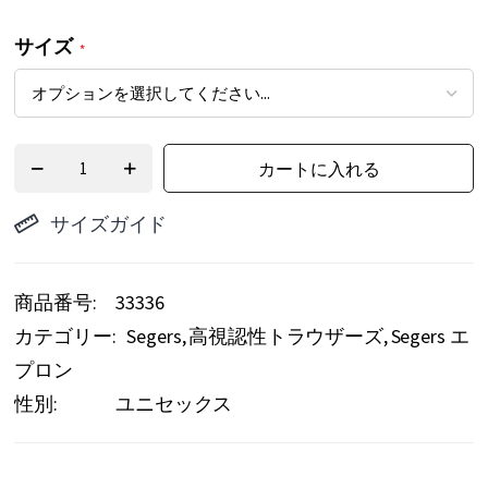
ー
サイズ
の
最
初
に
カートに入れる
移
サイズガイド
動
す
る
商品番号
33336
カテゴリー:
Segers
高視認性トラウザーズ
Segers エ
プロン
性別:
ユニセックス