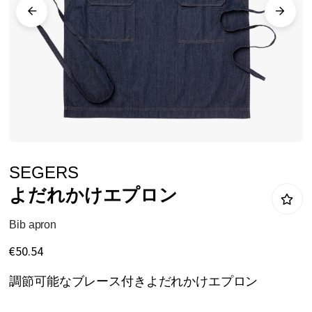
リ
ー
の
最
後
に
移
動
イ
SEGERS
す
メ
よだれかけエプロン
る
ー
ジ
Bib apron
ギ
€50.54
ャ
調節可能なブレース付きよだれかけエプロン
ラ
リ