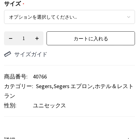
サイズ
ー
の
最
初
カートに入れる
に
サイズガイド
移
動
す
商品番号
40766
る
カテゴリー:
Segers
Segers エプロン
ホテル＆レスト
ラン
性別:
ユニセックス