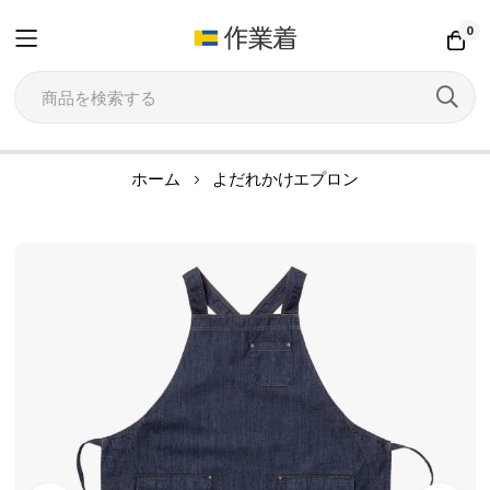
0
コ
ホーム
よだれかけエプロン
ン
テ
イ
ン
メ
ツ
ー
に
ジ
ス
ギ
キ
ャ
ッ
ラ
プ