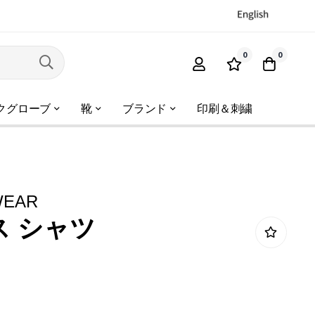
0
0
クグローブ
靴
ブランド
印刷＆刺繍
WEAR
ス シャツ