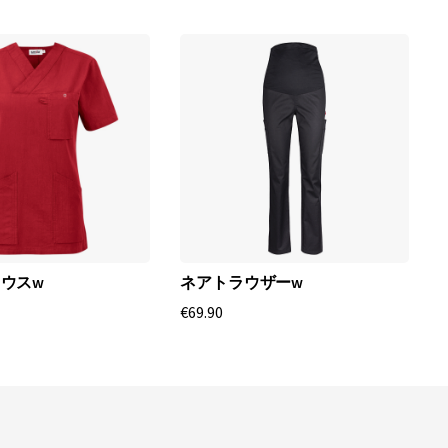
ウスw
ネアトラウザーw
€69.90
€