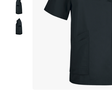
ラ
リ
ー
の
最
後
に
移
動
す
る
イ
メ
ー