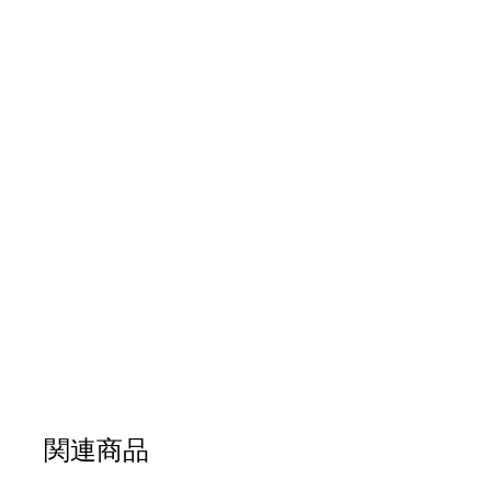
ジ
ギ
ャ
ラ
リ
ー
の
最
初
に
移
動
す
関連商品
る