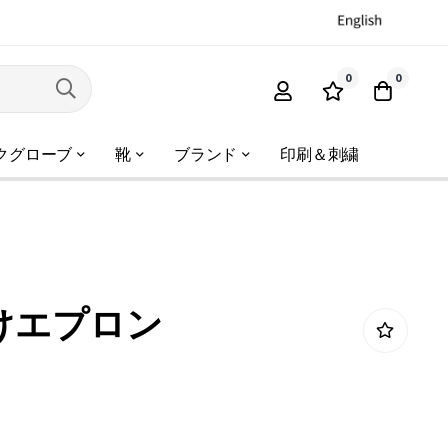
0
0
クグローブ
靴
ブランド
印刷＆刺繍
けエプロン