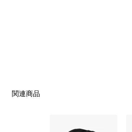
ジ
ギ
ャ
ラ
リ
ー
の
最
初
に
関連商品
移
動
す
る