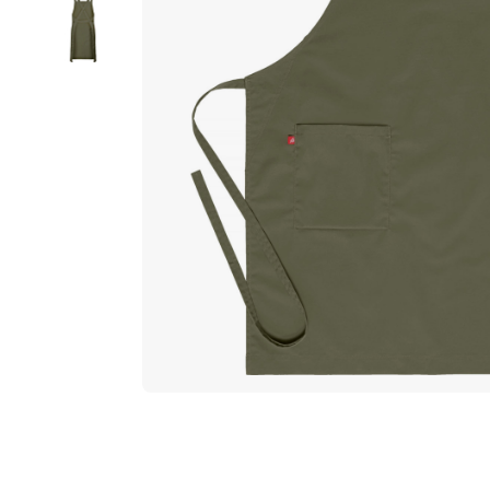
ラ
リ
ー
の
最
後
に
移
動
す
る
イ
メ
ー