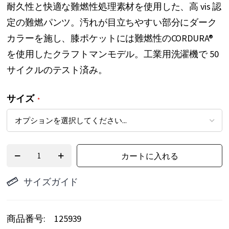
耐久性と快適な難燃性処理素材を使用した、高 vis 認
リ
定の難燃パンツ。汚れが目立ちやすい部分にダーク
ー
カラーを施し、膝ポケットには難燃性のCORDURA®
の
を使用したクラフトマンモデル。工業用洗濯機で 50
最
サイクルのテスト済み。
初
に
サイズ
移
動
す
る
カートに入れる
サイズガイド
商品番号
125939