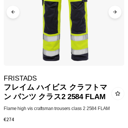
ラ
リ
ー
の
最
後
に
移
動
イ
FRISTADS
す
メ
フレイム ハイビス クラフトマ
る
ー
ン パンツ クラス2 2584 FLAM
ジ
ギ
Flame high vis craftsman trousers class 2 2584 FLAM
ャ
€274
ラ