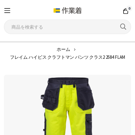
0
コ
ホーム
ン
フレイム ハイビス クラフトマン パンツ クラス2 2584 FLAM
テ
ン
イ
ツ
メ
に
ー
ス
ジ
キ
ギ
ッ
ャ
プ