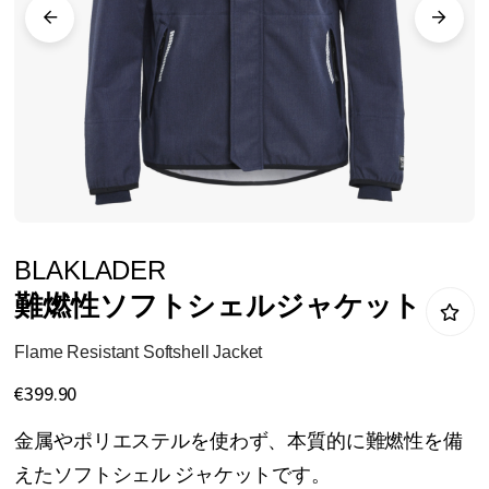
リ
ー
の
最
後
に
移
動
イ
BLAKLADER
す
メ
難燃性ソフトシェルジャケット
る
ー
ジ
Flame Resistant Softshell Jacket
ギ
€399.90
ャ
金属やポリエステルを使わず、本質的に難燃性を備
ラ
えたソフトシェル ジャケットです。
リ