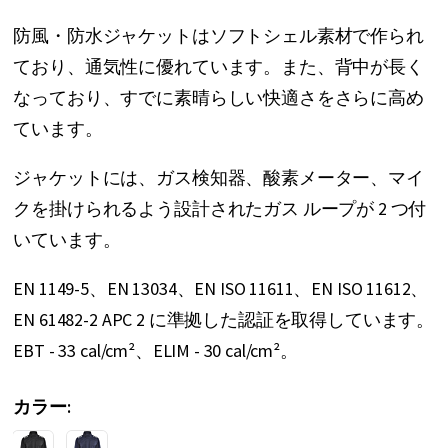
ー
防風・防水ジャケットはソフトシェル素材で作られ
の
ており、通気性に優れています。また、背中が長く
最
なっており、すでに素晴らしい快適さをさらに高め
初
ています。
に
ジャケットには、ガス検知器、酸素メーター、マイ
移
クを掛けられるよう設計されたガス ループが 2 つ付
動
いています。
す
る
EN 1149-5、EN 13034、EN ISO 11611、EN ISO 11612、
EN 61482-2 APC 2 に準拠した認証を取得しています。
EBT - 33 cal/cm²、ELIM - 30 cal/cm²。
カラー