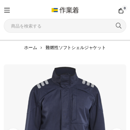
0
コ
ホーム
難燃性ソフトシェルジャケット
ン
テ
イ
ン
メ
ツ
ー
に
ジ
ス
ギ
キ
ャ
ッ
ラ
プ