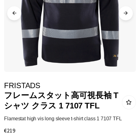
ラ
リ
ー
の
最
後
に
移
動
イ
FRISTADS
す
メ
フレームスタット高可視長袖 T
る
ー
シャツ クラス 1 7107 TFL
ジ
ギ
Flamestat high vis long sleeve t-shirt class 1 7107 TFL
ャ
€219
ラ