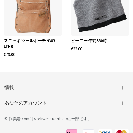
スニッキ ツールポーチ 9303
ビーニー 午前580時
LTHR
€22.00
€79.00
情報
あなたのアカウント
© 作業着.comは
Workwear North AB
の一部です。