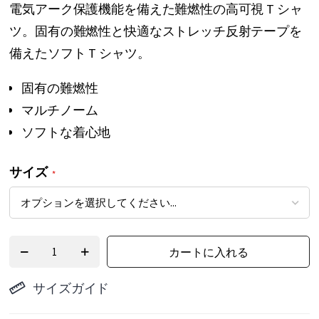
電気アーク保護機能を備えた難燃性の高可視 T シャ
リ
ツ。固有の難燃性と快適なストレッチ反射テープを
ー
備えたソフト T シャツ。
の
最
固有の難燃性
初
マルチノーム
に
ソフトな着心地
移
動
サイズ
す
る
カートに入れる
サイズガイド