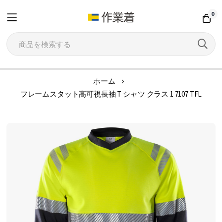
0
コ
ホーム
ン
フレームスタット高可視長袖 T シャツ クラス 1 7107 TFL
テ
ン
イ
ツ
メ
に
ー
ス
ジ
キ
ギ
ッ
ャ
プ