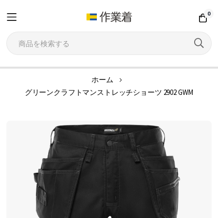
0
コ
ホーム
ン
グリーンクラフトマンストレッチショーツ 2902 GWM
テ
ン
イ
ツ
メ
に
ー
ス
ジ
キ
ギ
ッ
ャ
プ