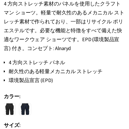
4 方向ストレッチ素材のパネルを使用したクラフト
リ
マン ショーツ。軽量で耐久性のあるメカニカル スト
ー
レッチ素材で作られており、一部はリサイクル ポリ
の
エステルです。必要な機能と特徴をすべて備えた快
最
適なワークウェア ショーツです。EPD (環境製品宣
初
言) 付き。コンセプト: Alnaryd
に
移
4 方向ストレッチ パネル
動
耐久性のある軽量メカニカル ストレッチ
す
環境製品宣言 (EPD)
る
カラー
サイズ