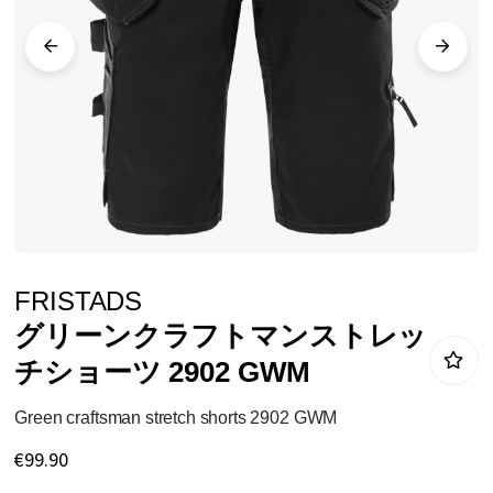
ラ
リ
ー
の
最
後
に
移
動
イ
FRISTADS
す
メ
グリーンクラフトマンストレッ
る
ー
チショーツ 2902 GWM
ジ
ギ
Green craftsman stretch shorts 2902 GWM
ャ
€99.90
ラ