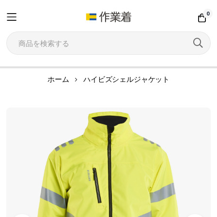
0
コ
ホーム
ハイビズシェルジャケット
ン
テ
イ
ン
メ
ツ
ー
に
ジ
ス
ギ
キ
ャ
ッ
ラ
プ