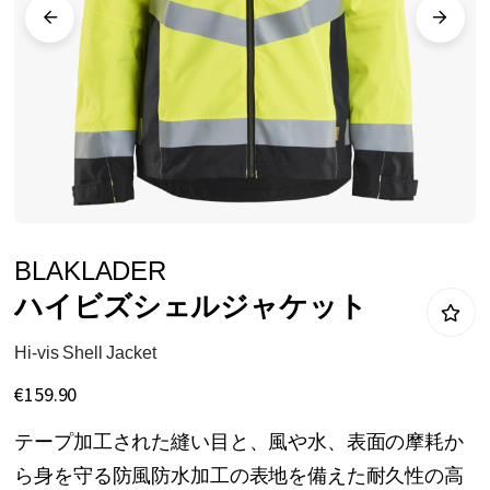
リ
ー
の
最
後
に
移
動
イ
BLAKLADER
す
メ
ハイビズシェルジャケット
る
ー
ジ
Hi-vis Shell Jacket
ギ
€159.90
ャ
テープ加工された縫い目と、風や水、表面の摩耗か
ラ
ら身を守る防風防水加工の表地を備えた耐久性の高
リ