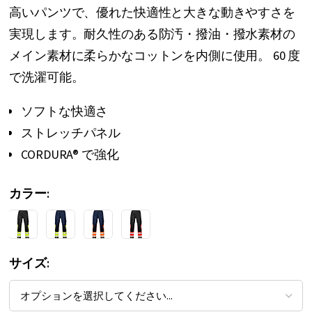
高いパンツで、優れた快適性と大きな動きやすさを
ー
実現します。耐久性のある防汚・撥油・撥水素材の
の
メイン素材に柔らかなコットンを内側に使用。 60 度
最
で洗濯可能。
初
に
ソフトな快適さ
移
ストレッチパネル
動
CORDURA® で強化
す
る
カラー
サイズ