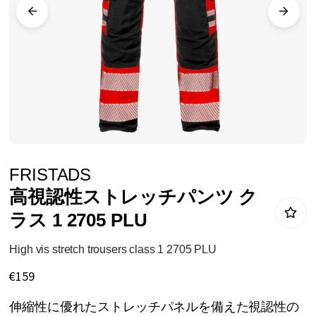
リ
ー
の
最
後
に
移
動
イ
FRISTADS
す
メ
高視認性ストレッチパンツ ク
る
ー
ラス 1 2705 PLU
ジ
ギ
High vis stretch trousers class 1 2705 PLU
ャ
€159
ラ
伸縮性に優れたストレッチパネルを備えた視認性の
リ