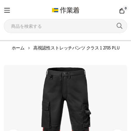
0
コ
ホーム
高視認性ストレッチパンツ クラス 1 2705 PLU
ン
テ
イ
ン
メ
ツ
ー
に
ジ
ス
ギ
キ
ャ
ッ
ラ
プ