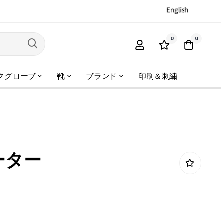
0
0
クグローブ
靴
ブランド
印刷＆刺繍
ーター