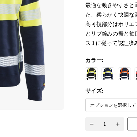
最適な動きやすさと
た、柔らかく快適な高
高可視部分はポリエス
とリブ編みの裾と袖口で
ス 1 に従って認証済
カラー
サイズ