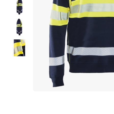
ラ
リ
ー
の
最
後
に
移
動
す
る
イ
メ
ー