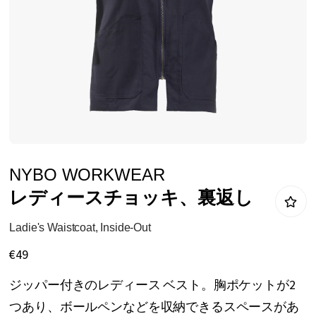
リ
ー
の
最
後
に
移
動
イ
NYBO WORKWEAR
す
メ
レディースチョッキ、裏返し
る
ー
ジ
Ladie's Waistcoat, Inside-Out
ギ
€49
ャ
ジッパー付きのレディース ベスト。胸ポケットが2
ラ
つあり、ボールペンなどを収納できるスペースがあ
リ