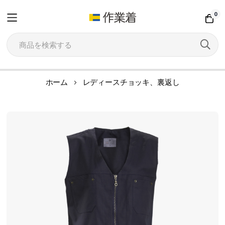
0
コ
ホーム
レディースチョッキ、裏返し
ン
テ
イ
ン
メ
ツ
ー
に
ジ
ス
ギ
キ
ャ
ッ
ラ
プ