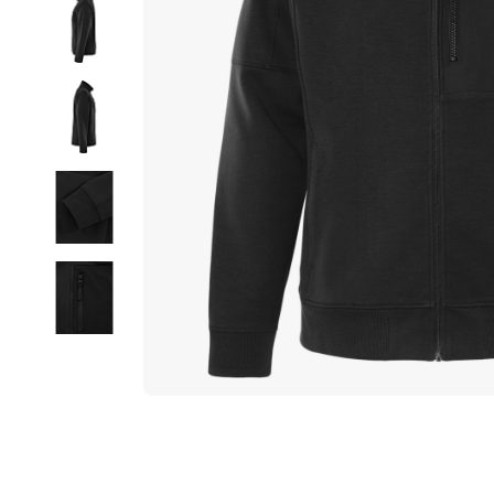
ラ
リ
ー
の
最
後
に
移
動
す
る
イ
メ
ー