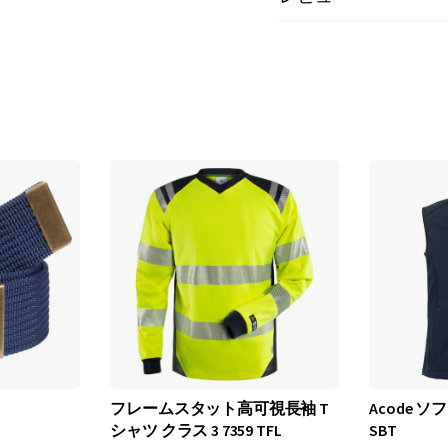
フレームスタット高可視長袖 T
Acode ソ
シャツ クラス 3 7359 TFL
SBT