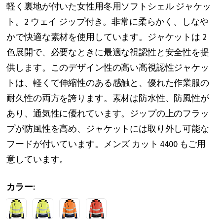
軽く裏地が付いた女性用冬用ソフトシェル ジャケッ
リ
ト。2 ウェイ ジップ付き。非常に柔らかく、しなや
ー
かで快適な素材を使用しています。ジャケットは 2
の
色展開で、必要なときに最適な視認性と安全性を提
最
供します。このデザイン性の高い高視認性ジャケッ
初
トは、軽くて伸縮性のある感触と、優れた作業服の
に
耐久性の両方を誇ります。素材は防水性、防風性が
移
あり、通気性に優れています。ジップの上のフラッ
動
プが防風性を高め、ジャケットには取り外し可能な
す
フードが付いています。メンズ カット 4400 もご用
る
意しています。
カラー