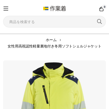
0
コ
ホーム
ン
女性用高視認性軽量裏地付き冬用ソフトシェルジャケット
テ
ン
イ
ツ
メ
に
ー
ス
ジ
キ
ギ
ッ
ャ
プ