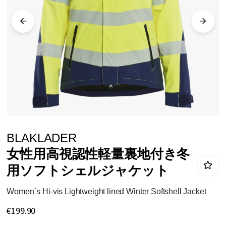
ラ
リ
ー
の
最
後
に
移
動
イ
BLAKLADER
す
メ
女性用高視認性軽量裏地付き冬
る
ー
用ソフトシェルジャケット
ジ
ギ
Women´s Hi-vis Lightweight lined Winter Softshell Jacket
ャ
€199.90
ラ