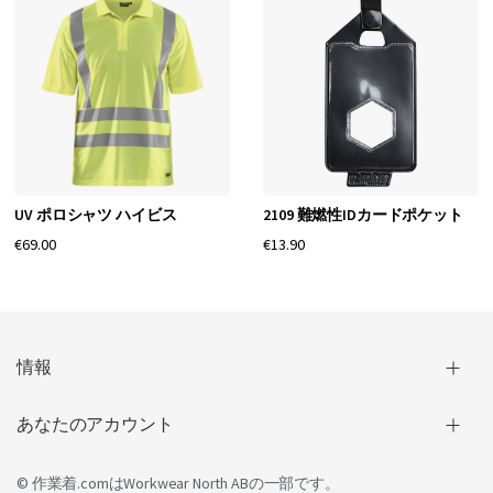
UV ポロシャツ ハイビス
2109 難燃性IDカードポケット
€69.00
€13.90
情報
あなたのアカウント
© 作業着.comは
Workwear North AB
の一部です。