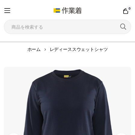
0
コ
ホーム
レディーススウェットシャツ
ン
テ
イ
ン
メ
ツ
ー
に
ジ
ス
ギ
キ
ャ
ッ
ラ
プ