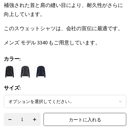
補強された首と肩の縫い目により、耐久性がさらに
ー
向上しています。
の
最
このスウェットシャツは、会社の宣伝に最適です。
初
メンズ モデル 3340 もご用意しています。
に
移
カラー
動
す
る
サイズ
カートに入れる