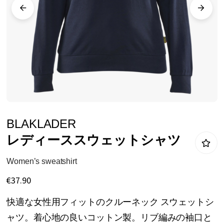
リ
ー
の
最
後
に
移
動
イ
BLAKLADER
す
メ
レディーススウェットシャツ
る
ー
ジ
Women’s sweatshirt
ギ
€37.90
ャ
快適な女性用フィットのクルーネック スウェットシ
ラ
ャツ。着心地の良いコットン製。リブ編みの袖口と
リ