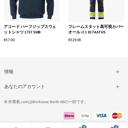
アコード ハーフジップスウェ
フレームスタット高可視カバー
ットシャツ 1737 SWB
オール cl 1 8174 ATHS
€57.00
€529.00
情報
あなたのアカウント
© 作業着.comは
Workwear North AB
の一部です。
0
0