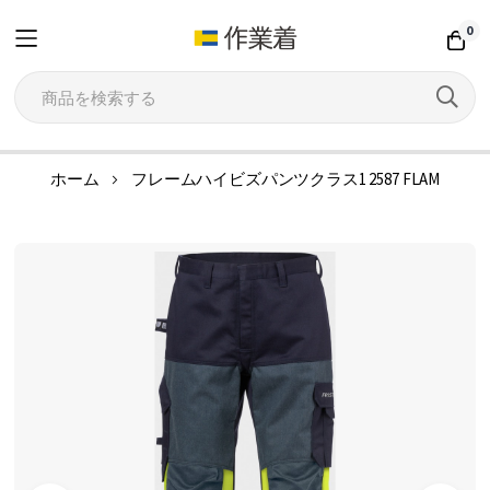
0
コ
ホーム
フレームハイビズパンツクラス1 2587 FLAM
ン
テ
イ
ン
メ
ツ
ー
に
ジ
ス
ギ
キ
ャ
ッ
ラ
プ