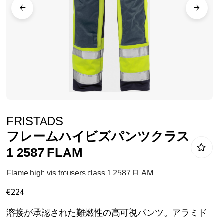
リ
ー
の
最
後
に
移
動
イ
FRISTADS
す
メ
フレームハイビズパンツクラス
る
ー
1 2587 FLAM
ジ
ギ
Flame high vis trousers class 1 2587 FLAM
ャ
€224
ラ
溶接が承認された難燃性の高可視パンツ。アラミド
リ