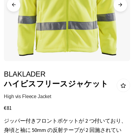
リ
ー
の
最
後
に
移
動
イ
BLAKLADER
す
メ
ハイビスフリースジャケット
る
ー
ジ
High vis Fleece Jacket
ギ
€81
ャ
ジッパー付きフロントポケットが 2 つ付いており、
ラ
身頃と袖に 50mm の反射テープが 2 回施されてい
リ