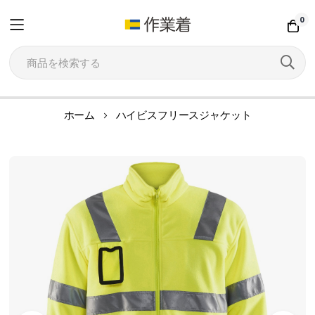
0
コ
ホーム
ハイビスフリースジャケット
ン
テ
イ
ン
メ
ツ
ー
に
ジ
ス
ギ
キ
ャ
ッ
ラ
プ