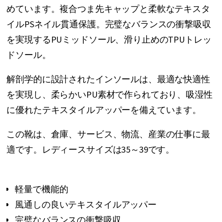
めています。複合つま先キャップと柔軟なテキスタ
ー
イルPSネイル貫通保護。完璧なバランスの衝撃吸収
の
を実現するPUミッドソール、滑り止めのTPUトレッ
最
ドソール。
初
に
解剖学的に設計されたインソールは、最適な快適性
移
を実現し、柔らかいPU素材で作られており、吸湿性
動
に優れたテキスタイルアッパーを備えています。
す
この靴は、倉庫、サービス、物流、産業の仕事に最
る
適です。レディースサイズは35～39です。
軽量で機能的
風通しの良いテキスタイルアッパー
完璧なバランスの衝撃吸収