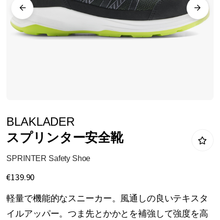
リ
ー
の
最
後
に
移
動
イ
BLAKLADER
す
メ
スプリンター安全靴
る
ー
ジ
SPRINTER Safety Shoe
ギ
€139.90
ャ
軽量で機能的なスニーカー。風通しの良いテキスタ
ラ
イルアッパー。つま先とかかとを補強して強度を高
リ