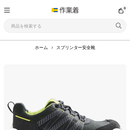
0
コ
ホーム
スプリンター安全靴
ン
テ
イ
ン
メ
ツ
ー
に
ジ
ス
ギ
キ
ャ
ッ
ラ
プ